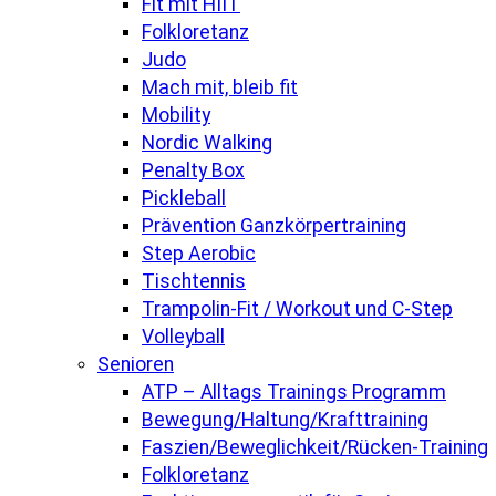
Fit mit HIIT
Folkloretanz
Judo
Mach mit, bleib fit
Mobility
Nordic Walking
Penalty Box
Pickleball
Prävention Ganzkörpertraining
Step Aerobic
Tischtennis
Trampolin-Fit / Workout und C-Step
Volleyball
Senioren
ATP – Alltags Trainings Programm
Bewegung/Haltung/Krafttraining
Faszien/Beweglichkeit/Rücken-Training
Folkloretanz