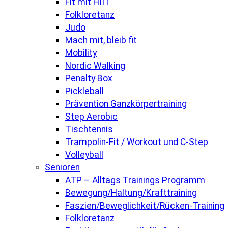
Fit mit HIIT
Folkloretanz
Judo
Mach mit, bleib fit
Mobility
Nordic Walking
Penalty Box
Pickleball
Prävention Ganzkörpertraining
Step Aerobic
Tischtennis
Trampolin-Fit / Workout und C-Step
Volleyball
Senioren
ATP – Alltags Trainings Programm
Bewegung/Haltung/Krafttraining
Faszien/Beweglichkeit/Rücken-Training
Folkloretanz