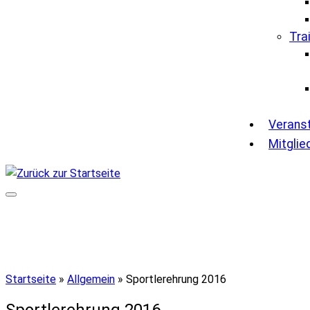
Tra
Verans
Mitglie
Startseite
»
Allgemein
»
Sportlerehrung 2016
Sportlerehrung 2016