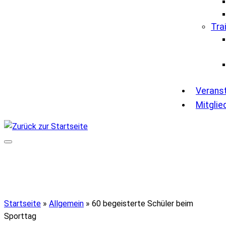
Tra
Verans
Mitglie
Startseite
»
Allgemein
»
60 begeisterte Schüler beim
Sporttag