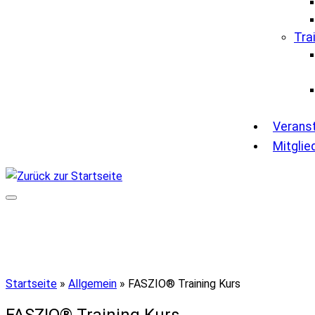
Tra
Verans
Mitglie
Startseite
»
Allgemein
»
FASZIO® Training Kurs
FASZIO® Training Kurs