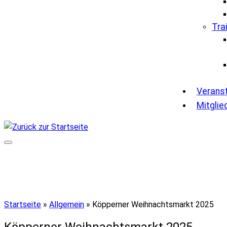
Tra
Verans
Mitglie
Startseite
»
Allgemein
»
Köpperner Weihnachtsmarkt 2025
Köpperner Weihnachtsmarkt 2025