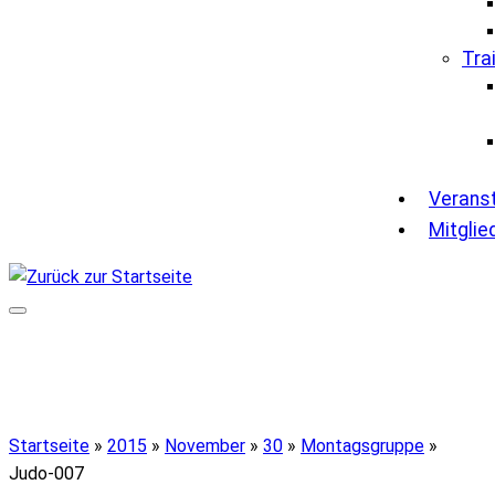
Tra
Verans
Mitglie
Startseite
»
2015
»
November
»
30
»
Montagsgruppe
»
Judo-007