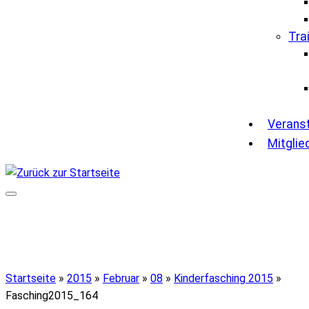
Tra
Verans
Mitglie
Startseite
»
2015
»
Februar
»
08
»
Kinderfasching 2015
»
Fasching2015_164