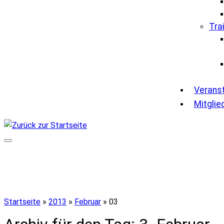
Tra
Verans
Mitglie
Startseite
»
2013
»
Februar
»
03