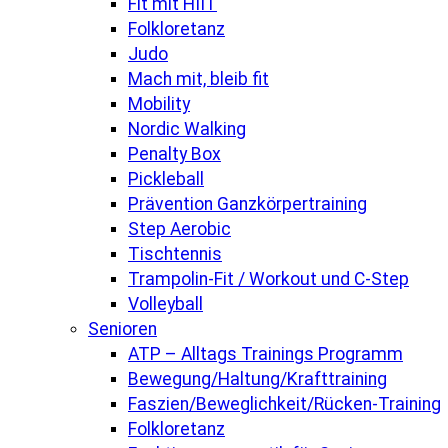
Fit mit HIIT
Folkloretanz
Judo
Mach mit, bleib fit
Mobility
Nordic Walking
Penalty Box
Pickleball
Prävention Ganzkörpertraining
Step Aerobic
Tischtennis
Trampolin-Fit / Workout und C-Step
Volleyball
Senioren
ATP – Alltags Trainings Programm
Bewegung/Haltung/Krafttraining
Faszien/Beweglichkeit/Rücken-Training
Folkloretanz