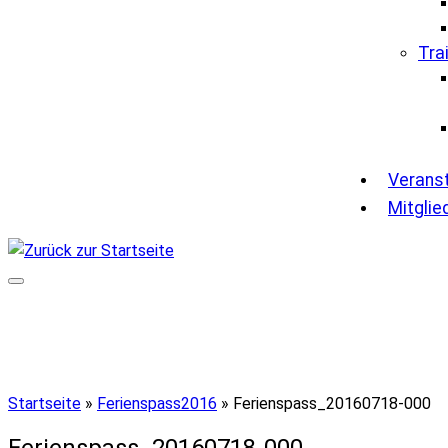
Tra
Verans
Mitglie
Startseite
»
Ferienspass2016
»
Ferienspass_20160718-000
Ferienspass_20160718-000