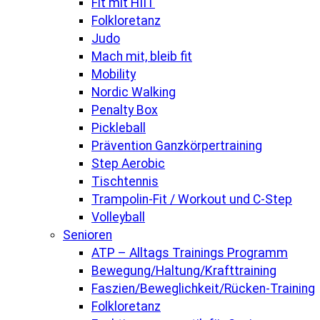
Fit mit HIIT
Folkloretanz
Judo
Mach mit, bleib fit
Mobility
Nordic Walking
Penalty Box
Pickleball
Prävention Ganzkörpertraining
Step Aerobic
Tischtennis
Trampolin-Fit / Workout und C-Step
Volleyball
Senioren
ATP – Alltags Trainings Programm
Bewegung/Haltung/Krafttraining
Faszien/Beweglichkeit/Rücken-Training
Folkloretanz