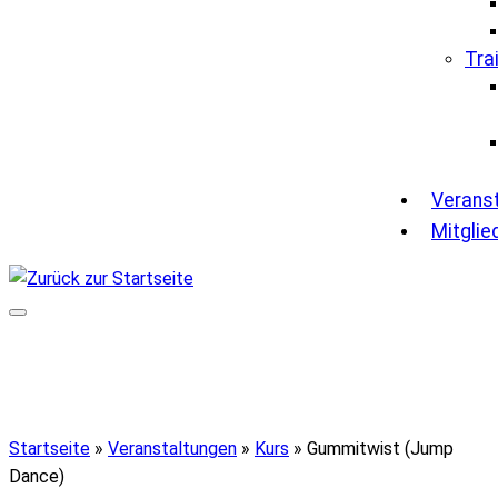
Tra
Verans
Mitglie
Startseite
»
Veranstaltungen
»
Kurs
»
Gummitwist (Jump
Dance)