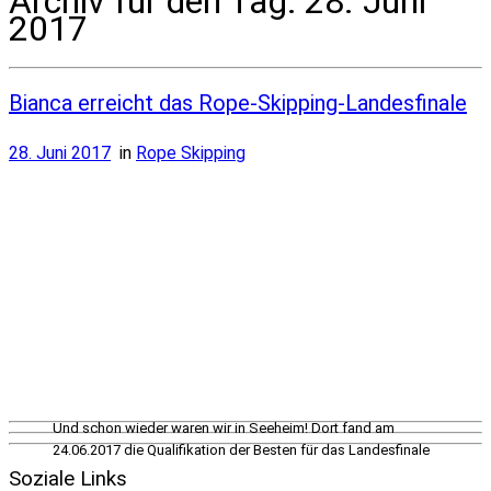
Archiv für den Tag:
28. Juni
2017
Bianca erreicht das Rope-Skipping-Landesfinale
28. Juni 2017
in
Rope Skipping
Und schon wieder waren wir in Seeheim! Dort fand am
24.06.2017 die Qualifikation der Besten für das Landesfinale
[...]
Soziale Links