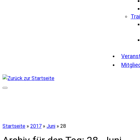
Tra
Verans
Mitglie
Startseite
»
2017
»
Juni
»
28