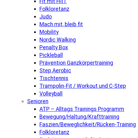
Fit mit HIIT
Folkloretanz
Judo
Mach mit, bleib fit
Mobility
Nordic Walking
Penalty Box
Pickleball
Prävention Ganzkörpertraining
Step Aerobic
Tischtennis
Trampolin-Fit / Workout und C-Step
Volleyball
Senioren
ATP – Alltags Trainings Programm
Bewegung/Haltung/Krafttraining
Faszien/Beweglichkeit/Rücken-Training
Folkloretanz