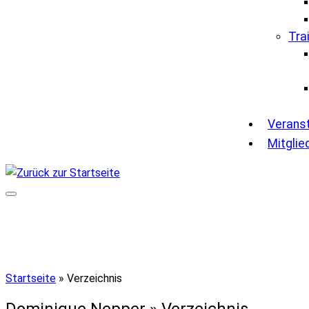
Tra
Verans
Mitglie
Startseite
»
Verzeichnis
Dominique Nepper » Verzeichnis