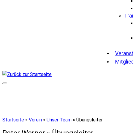
Tra
Verans
Mitglie
Startseite
»
Verein
»
Unser Team
»
Übungsleiter
Peter Werner » Übungsleiter