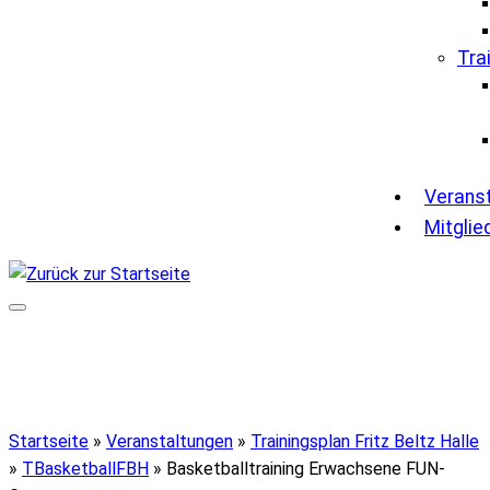
Tra
Verans
Mitglie
Startseite
»
Veranstaltungen
»
Trainingsplan Fritz Beltz Halle
»
TBasketballFBH
»
Basketballtraining Erwachsene FUN-